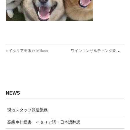
投稿ナビゲーション
ワ
インコンサルティング業務スタート »
« イタリア出張 in Milano
NEWS
現地スタッフ派遣業務
高級車仕様書 イタリア語→日本語翻訳